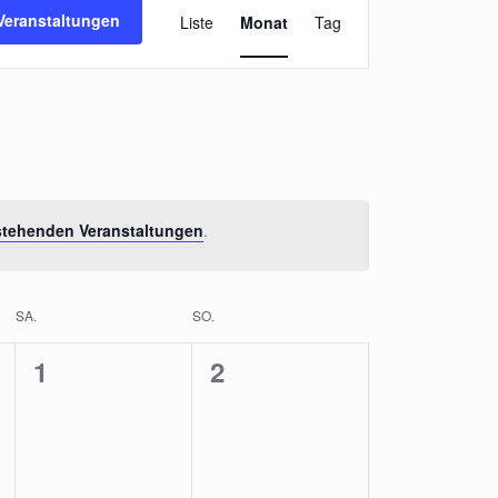
Veranstaltung
Veranstaltungen
Liste
Monat
Tag
Ansichten-
Navigation
stehenden Veranstaltungen
.
SA.
SO.
0
0
1
2
ungen,
Veranstaltungen,
Veranstaltungen,