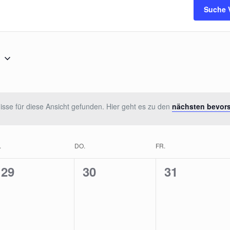
Suche 
6
sse für diese Ansicht gefunden. Hier geht es zu den
nächsten bevor
.
DO.
FR.
0
0
0
29
30
31
gen,
Veranstaltungen,
Veranstaltungen,
Veranstalt