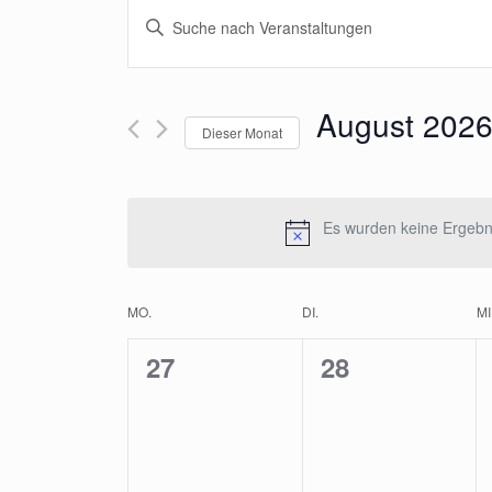
Veranstaltungen
Bitte
Suche
Schlüsselwort
und
eingeben.
Suche
Ansichten,
August 202
nach
Dieser Monat
Navigation
Veranstaltungen
Datum
Schlüsselwort.
wählen.
Es wurden keine Ergebni
Kalender
MO.
DI.
MI
von
0
0
27
28
Veranstaltungen
Veranstaltungen,
Veranstaltun